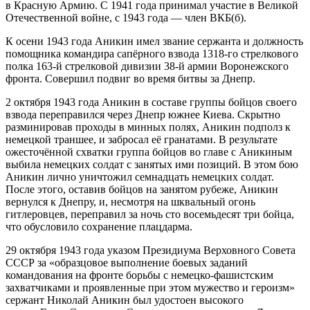
в Красную Армию. С 1941 года принимал участие в Великой
Отечественной войне, с 1943 года — член ВКБ(б).
К осени 1943 года Аникин имел звание сержанта и должность
помощника командира сапёрного взвода 1318-го стрелкового
полка 163-й стрелковой дивизии 38-й армии Воронежского
фронта. Совершил подвиг во время битвы за Днепр.
2 октября 1943 года Аникин в составе группы бойцов своего
взвода переправился через Днепр южнее Киева. Скрытно
разминировав проходы в минных полях, Аникин подполз к
немецкой траншее, и забросал её гранатами. В результате
ожесточённой схватки группа бойцов во главе с Аникиным
выбила немецких солдат с занятых ими позиций. В этом бою
Аникин лично уничтожил семнадцать немецких солдат.
После этого, оставив бойцов на занятом рубеже, Аникин
вернулся к Днепру, и, несмотря на шквальный огонь
гитлеровцев, переправил за ночь сто восемьдесят три бойца,
что обусловило сохранение плацдарма.
29 октября 1943 года указом Президиума Верховного Совета
СССР за «образцовое выполнение боевых заданий
командования на фронте борьбы с немецко-фашистским
захватчиками и проявленные при этом мужество и героизм»
сержант Николай Аникин был удостоен высокого