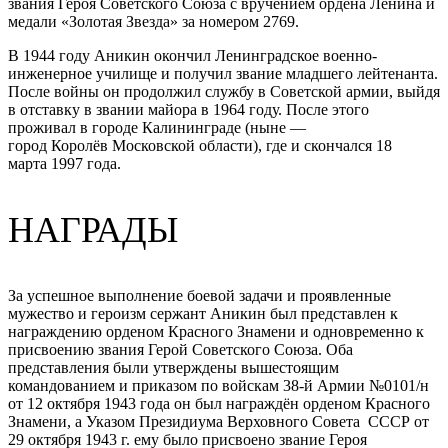
звания Героя Советского Союза с вручением ордена Ленина и
медали «Золотая Звезда» за номером 2769.
В 1944 году Аникин окончил Ленинградское военно-
инженерное училище и получил звание младшего лейтенанта.
После войны он продолжил службу в Советской армии, выйдя
в отставку в звании майора в 1964 году. После этого
проживал в городе Калининграде (ныне —
город Королёв Московской области), где и скончался 18
марта 1997 года.
НАГРАДЫ
За успешное выполнение боевой задачи и проявленные
мужество и героизм сержант Аникин был представлен к
награждению орденом Красного Знамени и одновременно к
присвоению звания Герой Советского Союза. Оба
представления были утверждены вышестоящим
командованием и приказом по войскам 38-й Армии №0101/н
от 12 октября 1943 года он был награждён орденом Красного
Знамени, а Указом Президиума Верховного Совета СССР от
29 октября 1943 г. ему было присвоено звание Героя