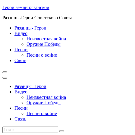
Перейти
Герои земли рязанской
к
Рязанцы-Герои Советского Союза
содержимому
Рязанцы- Герои
Видео
Неизвестная война
Оружие Победы
Песни
Песни о войне
Cвязь
Рязанцы- Герои
Видео
Неизвестная война
Оружие Победы
Песни
Песни о войне
Cвязь
Найти:
Поиск