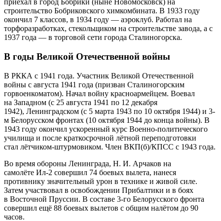
приехал в город Бобрики (ныне Новомосковск) на
строительство Бобриковского химкомбината. В 1933 году
окончил 7 классов, в 1934 году — аэроклуб. Работал на
торфоразработках, стекольщиком на строительстве завода, а с
1937 года — в торговой сети города Сталиногорска.
В годы Великой Отечественной войны
В РККА с 1941 года. Участник Великой Отечественной
войны с августа 1941 года (призван Сталиногорским
горвоенкоматом). Начал войну красноармейцем. Воевал
на Западном (с 25 августа 1941 по 12 декабря
1942), Ленинградском (с 5 марта 1943 по 10 октября 1944) и 3-
м Белорусском фронтах (10 октября 1944 до конца войны). В
1943 году окончил ускоренный курс Военно-политического
училища и после краткосрочной лётной переподготовки
стал лётчиком-штурмовиком. Член ВКП(б)/КПСС с 1943 года.
Во время обороны Ленинграда, Н. И. Арчаков на
самолёте Ил-2 совершил 74 боевых вылета, нанеся
противнику значительный урон в технике и живой силе.
Затем участвовал в освобождении Прибалтики и в боях
в Восточной Пруссии. В составе 3-го Белорусского фронта
совершил ещё 88 боевых вылетов с общим налётом до 90
часов.