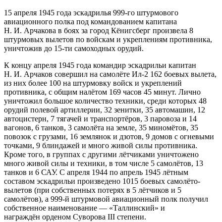
15 апреля 1945 года эскадрилья 999-го штурмового
авиационного полка под командованием капитана
Н. И. Арчакова в боях за город Кёнигсберг произвела 8
штурмовых вылетов по войскам и укреплениям противника,
уничтожив до 15-ти самоходных орудий.
К концу апреля 1945 года командир эскадрильи капитан
Н. И. Арчаков совершил на самолёте Ил-2 162 боевых вылета,
из них более 100 на штурмовку войск и укреплений
противника, с общим налётом 169 часов 45 минут. Лично
уничтожил большое количество техники, среди которых 48
орудий полевой артиллерии, 32 зенитки, 35 автомашин, 12
автоцистерн, 7 тягачей и транспортёров, 3 паровоза и 14
вагонов, 6 танков, 3 самолёта на земле, 35 миномётов, 35
повозок с грузами, 16 землянок и дзотов, 9 домов с огневыми
точками, 9 блиндажей и много живой силы противника.
Кроме того, в группах с другими лётчиками уничтожено
много живой силы и техники, в том числе 5 самолётов, 13
танков и 6 САУ. С апреля 1944 по апрель 1945 лётным
составом эскадрильи произведено 1015 боевых самолёто-
вылетов (при собственных потерях в 5 лётчиков и 5
самолётов), а 999-й штурмовой авиационный полк получил
собственное наименование — «Таллинский» и
награждён орденом Суворова III степени.