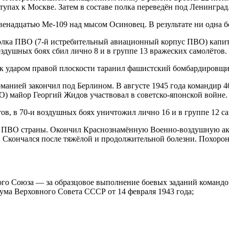
тупах к Москве. Затем в составе полка переведён под Ленинград
 двенадцатью Me-109 над мысом Осиновец. В результате ни одна б
полка ПВО (7-й истребительный авиационный корпус ПВО) капи
здушных боях сбил лично 8 и в группе 13 вражеских самолётов.
ик ударом правой плоскости таранил фашистский бомбардировщи
манией закончил под Берлином. В августе 1945 года командир 4
О) майор Георгий Жидов участвовал в советско-японской войне.
ов, в 70-и воздушных боях уничтожил лично 16 и в группе 12 с
к ПВО страны. Окончил Краснознамённую Военно-воздушную ак
. Скончался после тяжёлой и продолжительной болезни. Похоро
кого Союза — за образцовое выполнение боевых заданий команд
ума Верховного Совета СССР от 14 февраля 1943 года;