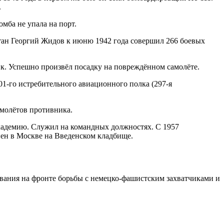
.
омба не упала на порт.
тан Георгий Жидов к июню 1942 года совершил 266 боевых
к. Успешно произвёл посадку на повреждённом самолёте.
01-го истребительного авиационного полка (297-я
амолётов противника.
адемию. Служил на командных должностях. С 1957
нен в Москве на Введенском кладбище.
ования на фронте борьбы с немецко-фашистским захватчиками и