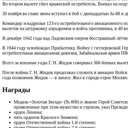
Во втором вылете сбил вражеский истребитель. Воевал на подс
30 ноября во главе звена вступил в бой с двенадцатью Ju-88 и
Командир эскадрильи 123-го истребительного авиационного 
вылетов на штурмовку аэродромов и войск противника, в 40 во
В декабре 1942 года над Ладожским озером бесстрашный лётч
В 1944 году освобождал Прибалтику. Войну с гитлеровской Гер
истребительная авиационная дивизия, Забайкальская армия ПВ
Всего за военные годы Г. Н. Жидов совершил 366 боевых вылет
После войны Г. Н. Жидов продолжал служить в авиации Войс
года полковник Жидов — в запасе. Жил в городе-герое Москве
Награды
Медаль «Золотая Звезда» (№ 808) и звание Герой Советс
проявленные при этом мужество и героизм, указ Президи
орден Ленина;
пять орденов Красного Знамени;
орден Отечественной войны 1-й степени;
орден Отечественной войны 2-й степени;