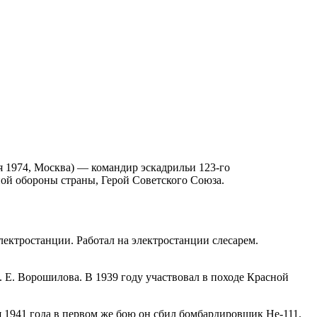
я 1974, Москва) — командир эскадрильи 123-го
ой обороны страны, Герой Советского Союза.
ектростанции. Работал на электростанции слесарем.
 Е. Ворошилова. В 1939 году участвовал в походе Красной
я 1941 года в первом же бою он сбил бомбардировщик He-111.