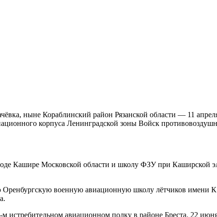
ачёвка, ныне Кораблинский район Рязанской области — 11 апрел
виационного корпуса Ленинградской зоны Войск противовоздушн
городе Кашире Московской области и школу ФЗУ при Каширской эл
-ю Оренбургскую военную авиационную школу лётчиков имени К.
а.
3-м истребительном авиационном полку в районе Бреста. 22 июн