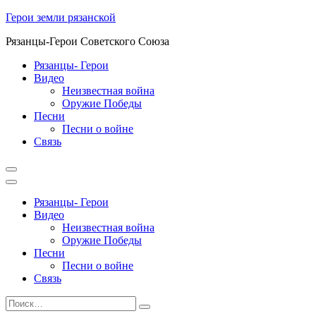
Перейти
Герои земли рязанской
к
Рязанцы-Герои Советского Союза
содержимому
Рязанцы- Герои
Видео
Неизвестная война
Оружие Победы
Песни
Песни о войне
Cвязь
Рязанцы- Герои
Видео
Неизвестная война
Оружие Победы
Песни
Песни о войне
Cвязь
Найти:
Поиск