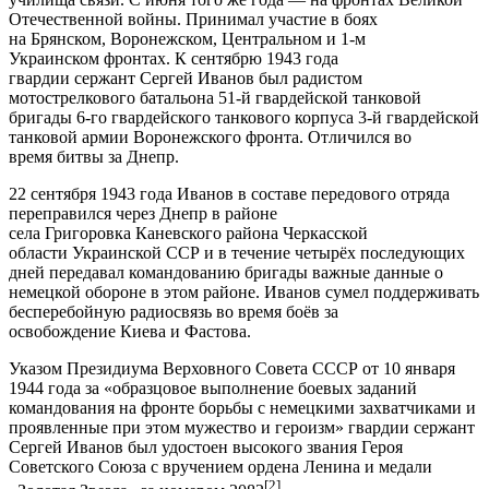
Отечественной войны. Принимал участие в боях
на Брянском, Воронежском, Центральном и 1-м
Украинском фронтах. К сентябрю 1943 года
гвардии сержант Сергей Иванов был радистом
мотострелкового батальона 51-й гвардейской танковой
бригады 6-го гвардейского танкового корпуса 3-й гвардейской
танковой армии Воронежского фронта. Отличился во
время битвы за Днепр.
22 сентября 1943 года Иванов в составе передового отряда
переправился через Днепр в районе
села Григоровка Каневского района Черкасской
области Украинской ССР и в течение четырёх последующих
дней передавал командованию бригады важные данные о
немецкой обороне в этом районе. Иванов сумел поддерживать
бесперебойную радиосвязь во время боёв за
освобождение Киева и Фастова.
Указом Президиума Верховного Совета СССР от 10 января
1944 года за «образцовое выполнение боевых заданий
командования на фронте борьбы с немецкими захватчиками и
проявленные при этом мужество и героизм» гвардии сержант
Сергей Иванов был удостоен высокого звания Героя
Советского Союза с вручением ордена Ленина и медали
[2]