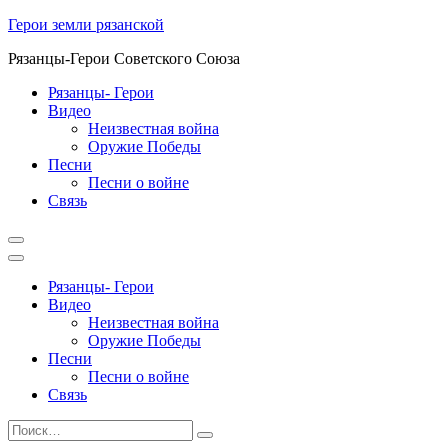
Перейти
Герои земли рязанской
к
Рязанцы-Герои Советского Союза
содержимому
Рязанцы- Герои
Видео
Неизвестная война
Оружие Победы
Песни
Песни о войне
Cвязь
Рязанцы- Герои
Видео
Неизвестная война
Оружие Победы
Песни
Песни о войне
Cвязь
Найти:
Поиск