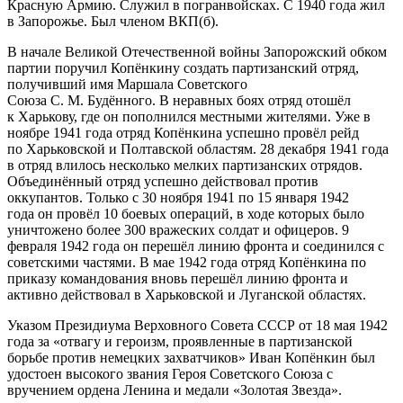
Красную Армию. Служил в погранвойсках. С 1940 года жил
в Запорожье. Был членом ВКП(б).
В начале Великой Отечественной войны Запорожский обком
партии поручил Копёнкину создать партизанский отряд,
получивший имя Маршала Советского
Союза С. М. Будённого. В неравных боях отряд отошёл
к Харькову, где он пополнился местными жителями. Уже в
ноябре 1941 года отряд Копёнкина успешно провёл рейд
по Харьковской и Полтавской областям. 28 декабря 1941 года
в отряд влилось несколько мелких партизанских отрядов.
Объединённый отряд успешно действовал против
оккупантов. Только с 30 ноября 1941 по 15 января 1942
года он провёл 10 боевых операций, в ходе которых было
уничтожено более 300 вражеских солдат и офицеров. 9
февраля 1942 года он перешёл линию фронта и соединился с
советскими частями. В мае 1942 года отряд Копёнкина по
приказу командования вновь перешёл линию фронта и
активно действовал в Харьковской и Луганской областях.
Указом Президиума Верховного Совета СССР от 18 мая 1942
года за «отвагу и героизм, проявленные в партизанской
борьбе против немецких захватчиков» Иван Копёнкин был
удостоен высокого звания Героя Советского Союза с
вручением ордена Ленина и медали «Золотая Звезда».