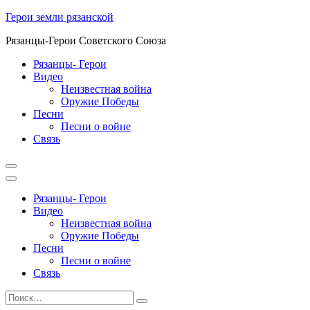
Перейти
Герои земли рязанской
к
Рязанцы-Герои Советского Союза
содержимому
Рязанцы- Герои
Видео
Неизвестная война
Оружие Победы
Песни
Песни о войне
Cвязь
Рязанцы- Герои
Видео
Неизвестная война
Оружие Победы
Песни
Песни о войне
Cвязь
Найти:
Поиск