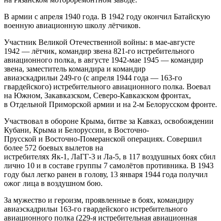
В армии с апреля 1940 года. В 1942 году окончил Батайскую
военную авиационную школу лётчиков.
Участник Великой Отечественной войны: в мае-августе
1942 — лётчик, командир звена 821-го истребительного
авиационного полка, в августе 1942-мае 1945 — командир
звена, заместитель командира и командир
авиаэскадрильи 249-го (с апреля 1944 года — 163-го
гвардейского) истребительного авиационного полка. Воевал
на Южном, Закавказском, Северо-Кавказском фронтах,
в Отдельной Приморской армии и на 2-м Белорусском фронте.
Участвовал в обороне Крыма, битве за Кавказ, освобождении
Кубани, Крыма и Белоруссии, в Восточно-
Прусской и Восточно-Померанской операциях. Совершил
более 572 боевых вылетов на
истребителях Як-1, ЛаГГ-3 и Ла-5, в 117 воздушных боях сбил
лично 10 и в составе группы 7 самолётов противника. В 1943
году был легко ранен в голову, 13 января 1944 года получил
ожог лица в воздушном бою.
За мужество и героизм, проявленные в боях, командиру
авиаэскадрильи 163-го гвардейского истребительного
авиационного полка (229-я истребительная авиационная