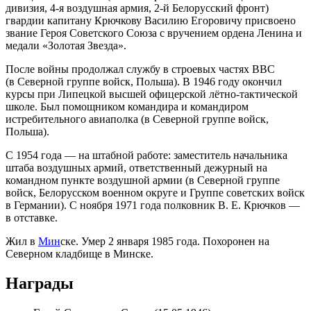
дивизия, 4-я воздушная армия, 2-й Белорусский фронт)
гвардии капитану Крючкову Василию Егоровичу присвоено
звание Героя Советского Союза с вручением ордена Ленина и
медали «Золотая Звезда».
После войны продолжал службу в строевых частях ВВС
(в Северной группе войск, Польша). В 1946 году окончил
курсы при Липецкой высшей офицерской лётно-тактической
школе. Был помощником командира и командиром
истребительного авиаполка (в Северной группе войск,
Польша).
С 1954 года — на штабной работе: заместитель начальника
штаба воздушных армий, ответственный дежурный на
командном пункте воздушной армии (в Северной группе
войск, Белорусском военном округе и Группе советских войск
в Германии). С ноября 1971 года полковник В. Е. Крючков —
в отставке.
Жил в
Мин
ске. Умер 2 января 1985 года. Похоронен на
Северном кладбище в Минске.
Награды