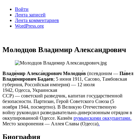
Войти
Лента записей
Лента комментариев
WordPress.org
Молодцов Владимир Александрович
Влади́мир Алекса́ндрович Молодцо́в
(псевдоним —
Па́вел
Влади́мирович Бада́ев
; 5 июня 1911, Сасово, Тамбовская
губерния, Российская империя) — 12 июля
1942, Одесса, Украинская
ССР) — советский разведчик, капитан государственной
безопасности. Партизан, Герой Советского Союза (5
ноября 1944, посмертно). В Великую Отечественную
войну руководил разведывательно-диверсионным отрядом в
оккупированной Одессе. Казнён
румынскими оккупантами.
Место захоронения — Аллея Славы (Одесса)
.
Биография