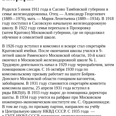
Родился 5 июня 1911 года в Сасово Тамбовской губернии в
семье железнодорожника. Отец — Александр Георгиевич
(1889—1976), мать — Мария Леонтьевна (1889—1934). В 1918
году поступил в Сасовскую начальную железнодорожную
школу. В 1922 году семья переехала в Прозоровку
(затем Кратово) Московской губернии, где он продолжил
обучение в семилетней школе.
В 1926 году вступил в комсомол и вскоре стал секретарём
Кратовской ячейки. После окончания школы учился в 9-
летней школе Раменского Московской области, 10-й класс
окончил в Московской железнодорожной школе № 1.
Трудовую деятельность начал в 1929 году чернорабочим, затем
помощником слесаря. С 16 октября 1930 года по
комсомольскому призыву работает на шахте Бобрик-
Донского Московской области гонщиком вагонеток,
забойщиком. В 1931 году становится секретарём комитета
комсомола шахты, 25 апреля 1931 года вступил в
ряды ВКП(б). В 1933 году вырос до помощника директора
шахты. В 1934 году учится на рабфаке при Московском
инженерно-экономическом институте им. С. Орджоникидзе.
В том же году, по призыву партии, направлен на учёбу
в Центральную школу НКВД СССР. С 1935 года —
в ГУГБ НКВД СССР, помощник оперуполномоченного.