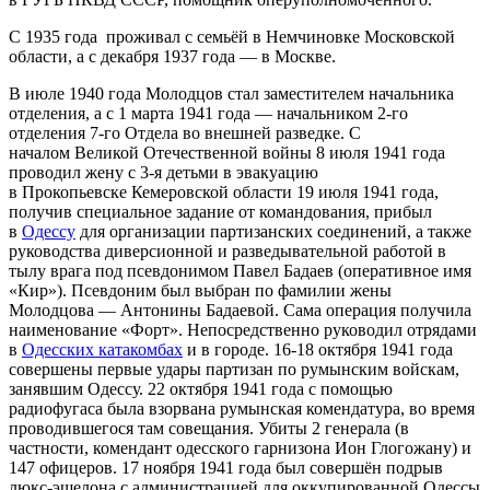
С 1935 года проживал с семьёй в Немчиновке Московской
области, а с декабря 1937 года — в Москве.
В июле 1940 года Молодцов стал заместителем начальника
отделения, а с 1 марта 1941 года — начальником 2-го
отделения 7-го Отдела во внешней разведке. С
началом Великой Отечественной войны 8 июля 1941 года
проводил жену с 3-я детьми в эвакуацию
в Прокопьевске Кемеровской области 19 июля 1941 года,
получив специальное задание от командования, прибыл
в
Одессу
для организации партизанских соединений, а также
руководства диверсионной и разведывательной работой в
тылу врага под псевдонимом Павел Бадаев (оперативное имя
«Кир»). Псевдоним был выбран по фамилии жены
Молодцова — Антонины Бадаевой. Сама операция получила
наименование «Форт». Непосредственно руководил отрядами
в
Одесских катакомбах
и в городе. 16-18 октября 1941 года
совершены первые удары партизан по румынским войскам,
занявшим Одессу. 22 октября 1941 года с помощью
радиофугаса была взорвана румынская комендатура, во время
проводившегося там совещания. Убиты 2 генерала (в
частности, комендант одесского гарнизона Ион Глогожану) и
147 офицеров. 17 ноября 1941 года был совершён подрыв
люкс-эшелона с администрацией для оккупированной Одессы