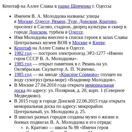
Кенотаф на Аллее Славы в
парке Шевченко
г. Одессы
Именем В. А. Молодцова названы: улицы
в
Москве, Одессе, Рязани, Туле, Донском, Кратово
,
проспект в Сасово, стадион, дворец культуры и сквер в
городе
Донском
, турбаза в
Одессе
.
Имя Молодцова внесено в списки героев в залах Славы
Центральных музеев ВОВ в
Москве
и
Киеве
.
Кенотаф
на Аллее Славы в Одессе.
1982 год
— построен электропоезд ЭР2-1277 «Имени
героя СССР В. А. Молодцова».
1985 год
— открыт памятник в г. Рязань на ул.
Октябрьская. Скульптор А. П. Усаченко.
1985 год
— на заводе
«Красное Со́рмово»
спущен на
воду сухогруз (река-море) «Владимир Молодцов».
В Москве 27.04.2010 года открыта
мемориальная
доска
по адресу: ул. Полярная, д. 20, корп. 1 (Северное
Медведково).
В 2015 году в городе Донской 22.06.2015 года открыта
мемориальная доска по адресу: микрорайон
Центральный, ул. Молодцова д. 25.
В школах разных городов созданы музеи о жизни и
боевых подвигах В. А. Молодцова и его отряда:
п. Кратово — школа № 98 «Имени героя