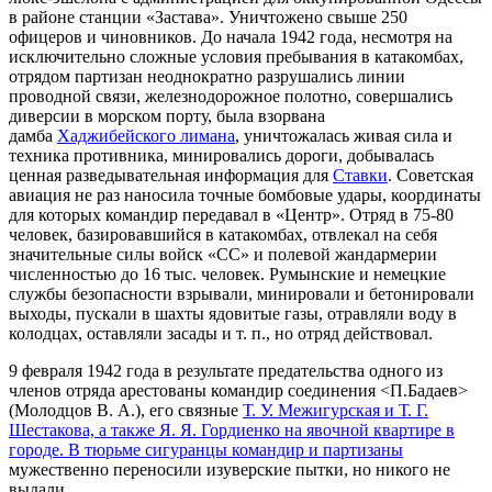
в районе станции «Застава». Уничтожено свыше 250
офицеров и чиновников. До начала 1942 года, несмотря на
исключительно сложные условия пребывания в катакомбах,
отрядом партизан неоднократно разрушались линии
проводной связи, железнодорожное полотно, совершались
диверсии в морском порту, была взорвана
дамба
Хаджибейского лимана
, уничтожалась живая сила и
техника противника, минировались дороги, добывалась
ценная разведывательная информация для
Ставки
. Советская
авиация не раз наносила точные бомбовые удары, координаты
для которых командир передавал в «Центр». Отряд в 75-80
человек, базировавшийся в катакомбах, отвлекал на себя
значительные силы войск «СС» и полевой жандармерии
численностью до 16 тыс. человек. Румынские и немецкие
службы безопасности взрывали, минировали и бетонировали
выходы, пускали в шахты ядовитые газы, отравляли воду в
колодцах, оставляли засады и т. п., но отряд действовал.
9 февраля 1942 года в результате предательства одного из
членов отряда арестованы командир соединения <П.Бадаев>
(Молодцов В. А.), его связные
Т. У. Межигурская и Т. Г.
Шестакова, а также Я. Я. Гордиенко на явочной квартире в
городе. В тюрьме сигуранцы командир и партизаны
мужественно переносили изуверские пытки, но никого не
выдали.