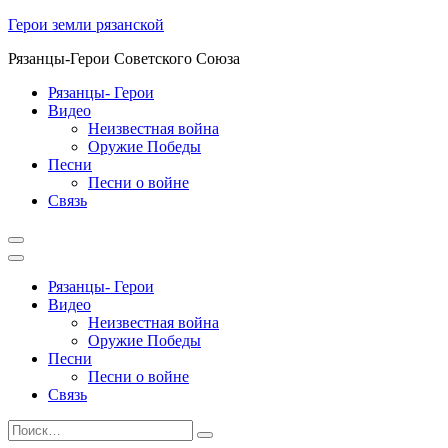
Перейти
Герои земли рязанской
к
Рязанцы-Герои Советского Союза
содержимому
Рязанцы- Герои
Видео
Неизвестная война
Оружие Победы
Песни
Песни о войне
Cвязь
Рязанцы- Герои
Видео
Неизвестная война
Оружие Победы
Песни
Песни о войне
Cвязь
Найти:
Поиск