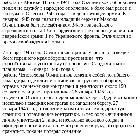
работал в Москве. В июле 1941 года Овчинников добровольно
пошёл на службу в народное ополчение, в боях был ранен и
контужен. С весны 1942 года — в действующей армии. К
январю 1945 года гвардии младший сержант Максим
Овчинников был пулемётчиком 34-го гвардейского
стрелкового полка 13-й гвардейской стрелковой дивизии 5-й
гвардейской армии 1-го Украинского фронта. Отличился во
время освобождения Польши.
7 января 1945 года Овчинников принял участие в разведке
боем переднего края обороны противника, что
способствовало успешному её прорыву с Сандомирского
плацдарма. 16 января 1945 года в
районе Ченстоховы Овчинников заменил собой погибшего
командира отделения и организовал круговую оборону,
отразив все немецкие контратаки и уничтожив около 150
солдат и офицеров противника. 26 января 1945 года
отделение Овчинникова переправилось через Одер и отразило
несколько немецких контратак на западном берегу. 27
января 1945 года отделение захватило железнодорожную
станцию и отразило все контратаки. В тех боях Овчинников
лично уничтожил 2 танка и несколько десятков солдат и
офицеров противника, получил ранение в руку, но продолжал
сражаться, пока не потерял сознание.