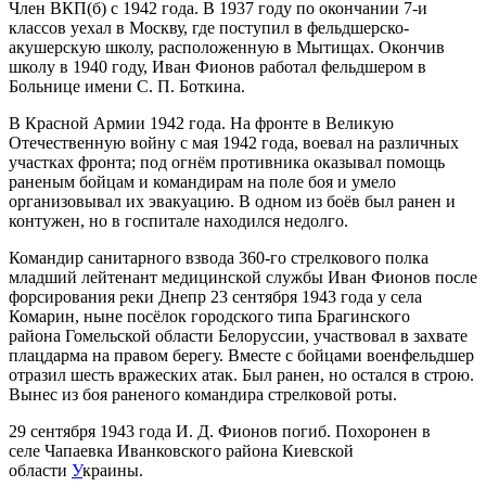
Член ВКП(б) с 1942 года. В 1937 году по окончании 7-и
классов уехал в Москву, где поступил в фельдшерско-
акушерскую школу, расположенную в Мытищах. Окончив
школу в 1940 году, Иван Фионов работал фельдшером в
Больнице имени С. П. Боткина.
В Красной Армии 1942 года. На фронте в Великую
Отечественную войну с мая 1942 года, воевал на различных
участках фронта; под огнём противника оказывал помощь
раненым бойцам и командирам на поле боя и умело
организовывал их эвакуацию. В одном из боёв был ранен и
контужен, но в госпитале находился недолго.
Командир санитарного взвода 360-го стрелкового полка
младший лейтенант медицинской службы Иван Фионов после
форсирования реки Днепр 23 сентября 1943 года у села
Комарин, ныне посёлок городского типа Брагинского
района Гомельской области Белоруссии, участвовал в захвате
плацдарма на правом берегу. Вместе с бойцами военфельдшер
отразил шесть вражеских атак. Был ранен, но остался в строю.
Вынес из боя раненого командира стрелковой роты.
29 сентября 1943 года И. Д. Фионов погиб. Похоронен в
селе Чапаевка Иванковского района Киевской
области
У
краины.