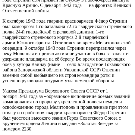
Красную Армию. С декабря 1942 года — на фронтах Великой
Отечественной войны.
К октябрю 1943 года гвардии красноармеец Фёдор Стренин
был комсоргом 1-го батальона 72-го гвардейского стрелкового
полка 24-й гвардейской стрелковой дивизии 1-го
гвардейского стрелкового корпуса 2-й гвардейской
армии Южного фронта. Отличился во время Мелитопольской
операции. 9 октября 1943 года Стренин переправился через
реку Молочная и принял активное участие в боях за захват и
удержание плацдарма на её берегу. Во время последующих
боёв у хутора Вайнау (ныне — село Благодатное Токмакского
района Запорожской области Украинской ССР) Стренин
заменил собой выбывшего из строя командира роты и
успешно руководил штурмом узла немецкой обороны.
Указом Президиума Верховного Совета СССР от 1
ноября 1943 года за «образцовое выполнение боевых заданий
командования по прорыву укрепленной полосы немцев и
освобождению города Мелитополь и проявленные при этом
отвагу и геройство» гвардии красноармеец Фёдор Стренин
был удостоен высокого звания Героя Советского Союза с
вручением ордена Ленина и медали «Золотая Звезда» за
номером 2230.