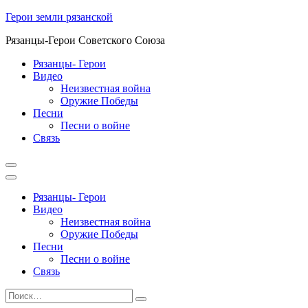
Перейти
Герои земли рязанской
к
Рязанцы-Герои Советского Союза
содержимому
Рязанцы- Герои
Видео
Неизвестная война
Оружие Победы
Песни
Песни о войне
Cвязь
Рязанцы- Герои
Видео
Неизвестная война
Оружие Победы
Песни
Песни о войне
Cвязь
Найти:
Поиск