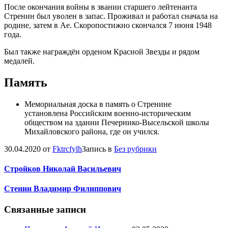
После окончания войны в звании старшего лейтенанта
Стренин был уволен в запас. Проживал и работал сначала на
родине, затем в Ае. Скоропостижно скончался 7 июня 1948
года.
Был также награждён орденом Красной Звезды и рядом
медалей.
Память
Мемориальная доска в память о Стренине
установлена Российским военно-историческим
обществом на здании Печернико-Высельской школы
Михайловского района, где он учился.
30.04.2020
от
Fktrcfylh
Запись в
Без рубрики
Навигация
Стройков Николай Васильевич
по
Стенин Владимир Филиппович
записям
Связанные записи